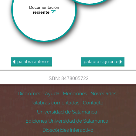
Documentación
reciente
palabra
anterior
palabra
siguiente
ISBN: 8478005722
Dicciomed
·
Ayuda
·
Menciones
·
Novedades
·
Palabras comentadas
·
Contacto
·
Universidad de Salamanca
·
Ediciones Universidad de Salamanca
·
Dioscórides interactivo