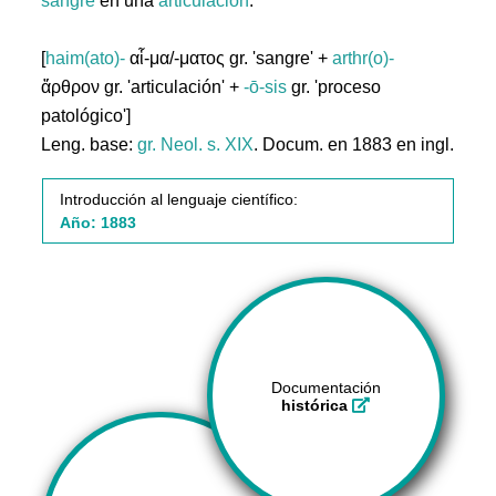
sangre
en una
articulación
.
[
haim(ato)-
αἷ-μα/-ματος gr. 'sangre' +
arthr(o)-
ἄρθρον gr. 'articulación' +
-ō-sis
gr. 'proceso
patológico']
Leng. base:
gr.
Neol. s. XIX
. Docum. en 1883 en ingl.
Introducción al lenguaje científico:
Año: 1883
Documentación
histórica