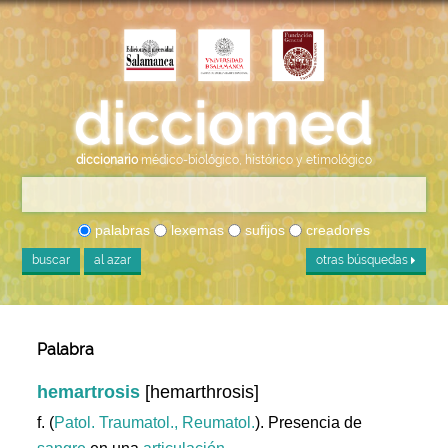
diccionario
médico-biológico, histórico y etimológico
palabras
lexemas
sufijos
creadores
buscar
al azar
otras búsquedas
Palabra
hemartrosis
[hemarthrosis]
f. (
Patol. Traumatol., Reumatol.
). Presencia de