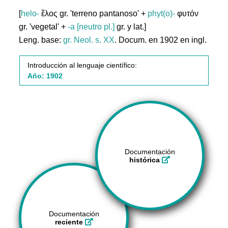
[
helo-
ἕλος gr. 'terreno pantanoso' +
phyt(o)-
φυτόν
gr. 'vegetal' +
-a [neutro pl.]
gr. y lat.]
Leng. base:
gr.
Neol. s. XX
. Docum. en 1902 en ingl.
Introducción al lenguaje científico:
Año: 1902
Documentación
histórica
Documentación
reciente