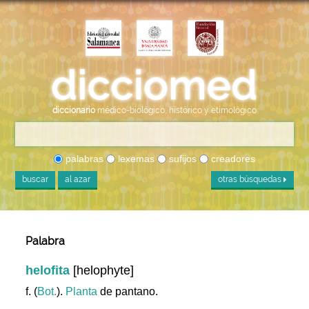
diccionario
médico-biológico, histórico y etimológico
palabras
lexemas
sufijos
creadores
buscar
al azar
otras búsquedas
Palabra
helofita
[helophyte]
f. (
Bot.
).
Planta
de pantano.