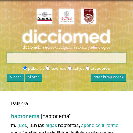
diccionario
médico-biológico, histórico y etimológico
palabras
lexemas
sufijos
creadores
buscar
al azar
otras búsquedas
Palabra
haptonema
[haptonema]
m. (
Bot.
). En las
algas
haptofitas,
apéndice
filiforme