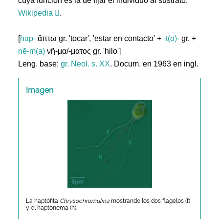
cuya función es la de fijar el individuo al sustrato.
Wikipedia
.
[
hap-
ἅπτω gr. 'tocar', 'estar en contacto' +
-t(o)-
gr. +
nē-m(a)
νῆ-μα/-ματος gr. 'hilo']
Leng. base:
gr.
Neol. s. XX
. Docum. en 1963 en ingl.
Imagen
La haptófita
Chrysochromulina
mostrando los dos flagelos (f)
y el haptonema (h).