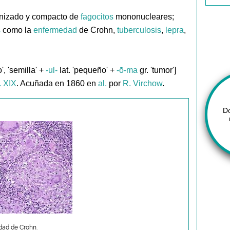
anizado y compacto de
fagocitos
mononucleares;
s
como la
enfermedad
de Crohn,
tuberculosis
,
lepra
,
o', 'semilla' +
-ul-
lat. 'pequeño' +
-ō-ma
gr. 'tumor']
. XIX
. Acuñada en 1860 en
al.
por
R. Virchow
.
D
dad de Crohn.