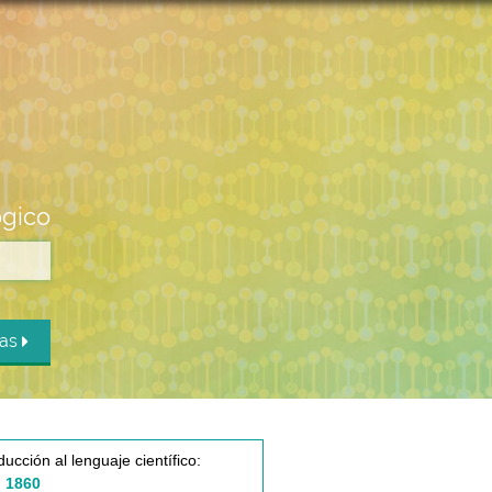
ógico
das
ducción al lenguaje científico:
 1860