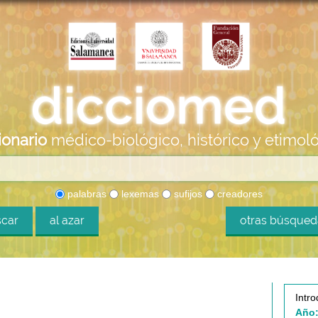
ionario
médico-biológico, histórico y etimol
palabras
lexemas
sufijos
creadores
car
al azar
otras búsque
Intro
Año: