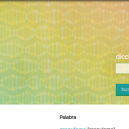
dicc
bus
Palabra