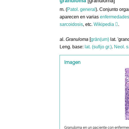
granuloma
[granuloma]
m. (
Patol. general
). Conjunto org
aparecen en varias
enfermedade
sarcoidosis
, etc.
Wikipedia
.
al.
Granuloma
[
grān(um)
lat. 'gran
Leng. base:
lat. (sufijo gr.)
.
Neol. s
Imagen
Granuloma en un paciente con enferme