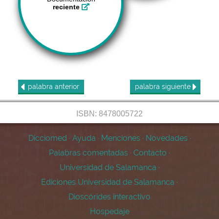
reciente
palabra
anterior
palabra
siguiente
ISBN: 8478005722
Dicciomed
·
Ayuda
·
Menciones
·
Novedades
·
Palabras comentadas
·
Contacto
·
Universidad de Salamanca
·
Ediciones Universidad de Salamanca
·
Dioscórides interactivo
Hospedaje