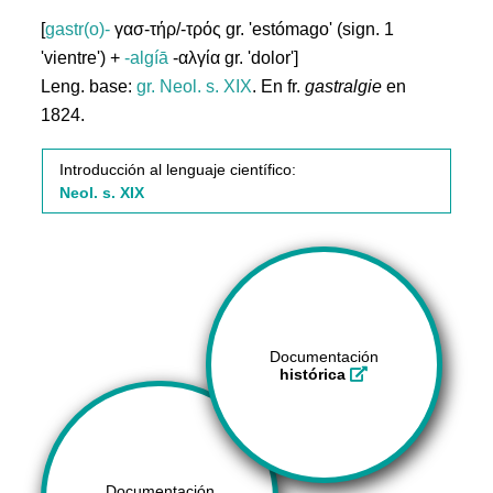
[
gastr(o)-
γασ-τήρ/-τρός gr. 'estómago' (sign. 1
'vientre') +
-algíā
-αλγία gr. 'dolor']
Leng. base:
gr.
Neol. s. XIX
. En fr.
gastralgie
en
1824.
Introducción al lenguaje científico:
Neol. s. XIX
Documentación
histórica
Documentación