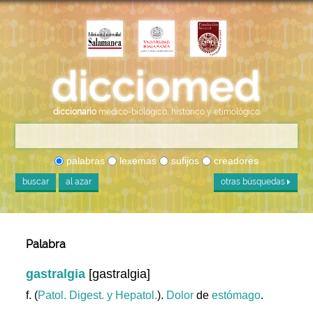
diccionario
médico-biológico, histórico y etimológico
palabras
lexemas
sufijos
creadores
buscar
al azar
otras búsquedas
Palabra
gastralgia
[gastralgia]
f. (
Patol. Digest. y Hepatol.
).
Dolor
de
estómago
.