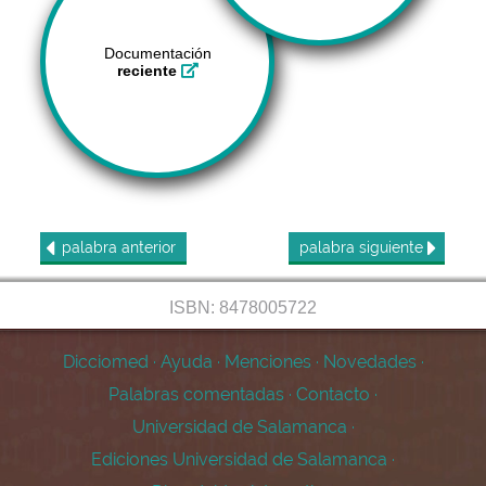
Documentación
reciente
palabra
anterior
palabra
siguiente
ISBN: 8478005722
Dicciomed
·
Ayuda
·
Menciones
·
Novedades
·
Palabras comentadas
·
Contacto
·
Universidad de Salamanca
·
Ediciones Universidad de Salamanca
·