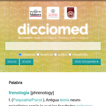
diccionario
médico-biológico, histórico y etimológico
palabras
lexemas
sufijos
creadores
buscar
al azar
otras búsquedas
Palabra
frenología
[phrenology]
f. (
Psiquiatría/Psicol.
). Antigua
teoría
neuro-