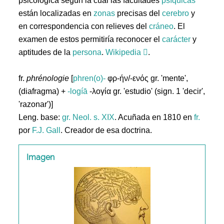
psicológica según la cual las facultades
psíquicas
están localizadas en
zonas
precisas del
cerebro
y
en correspondencia con relieves del
cráneo
. El
examen de estos permitiría reconocer el
carácter
y
aptitudes de la
persona
.
Wikipedia
.
fr.
phrénologie
[
phren(o)-
φρ-ήν/-ενός gr. 'mente',
(diafragma) +
-logíā
-λογία gr. 'estudio' (sign. 1 'decir',
'razonar')]
Leng. base:
gr.
Neol. s. XIX
. Acuñada en 1810 en
fr.
por
F.J. Gall
. Creador de esa doctrina.
Imagen