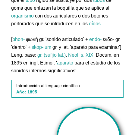
que el
tubo
rígido se sustituye por dos
tubos
de
goma que enlazan la boquilla que se aplica al
organismo
con dos auriculares o dos botones
perforados que se introducen en los
oídos
.
[
phōn-
φωνή gr. 'sonido articulado' +
endo-
ἐνδο- gr.
'dentro' +
skop-ium
gr. y lat. 'aparato para examinar']
Leng. base:
gr. (sufijo lat.)
.
Neol. s. XIX
. Docum. en
1895 en ingl. Etimol. '
aparato
para el estudio de los
sonidos internos significativos'.
Introducción al lenguaje científico:
Año: 1895