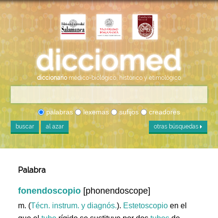
diccionario
médico-biológico, histórico y etimológico
palabras
lexemas
sufijos
creadores
buscar
al azar
otras búsquedas
Palabra
fonendoscopio
[phonendoscope]
m. (
Técn. instrum. y diagnós.
).
Estetoscopio
en el