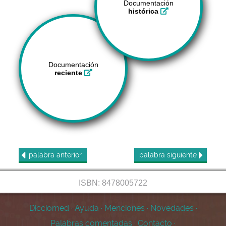
Documentación
histórica
Documentación
reciente
palabra
anterior
palabra
siguiente
ISBN: 8478005722
Dicciomed
·
Ayuda
·
Menciones
·
Novedades
·
Palabras comentadas
·
Contacto
·