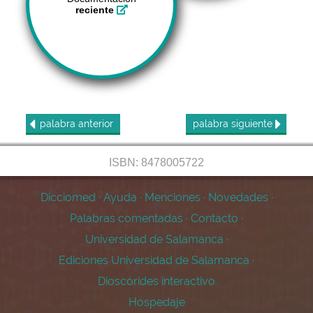
reciente
palabra
anterior
palabra
siguiente
ISBN: 8478005722
Dicciomed
·
Ayuda
·
Menciones
·
Novedades
·
Palabras comentadas
·
Contacto
·
Universidad de Salamanca
·
Ediciones Universidad de Salamanca
·
Dioscórides interactivo
Hospedaje