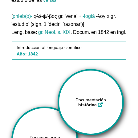
estudio de las
venas
.
[
phleb(o)-
φλέ-ψ/-βός gr. 'vena' +
-logíā
-λογία gr.
'estudio' (sign. 1 'decir', 'razonar')]
Leng. base:
gr.
Neol. s. XIX
. Docum. en 1842 en ingl.
Introducción al lenguaje científico:
Año: 1842
Documentación
histórica
Documentación