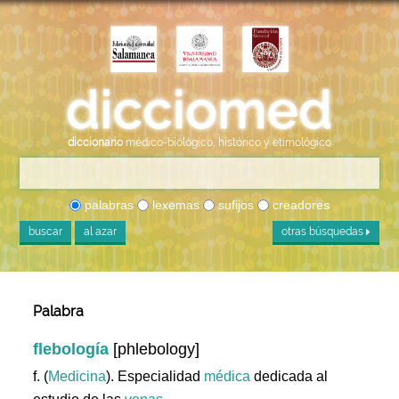
diccionario
médico-biológico, histórico y etimológico
palabras
lexemas
sufijos
creadores
buscar
al azar
otras búsquedas
Palabra
flebología
[phlebology]
f. (
Medicina
). Especialidad
médica
dedicada al