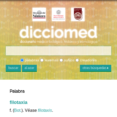
diccionario
médico-biológico, histórico y etimológico
palabras
lexemas
sufijos
creadores
buscar
al azar
otras búsquedas
Palabra
filotaxia
f. (
Bot.
). Véase
filotaxis
.