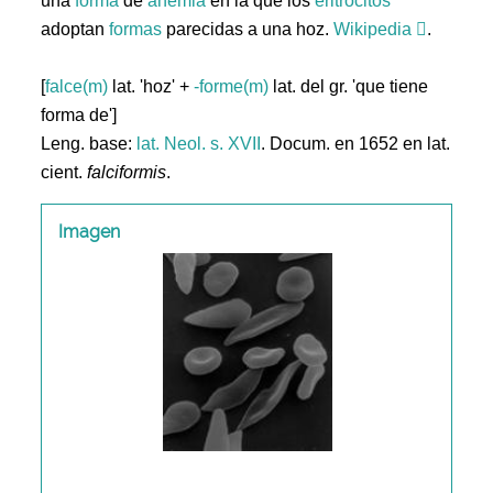
una
forma
de
anemia
en la que los
eritrocitos
adoptan
formas
parecidas a una hoz.
Wikipedia
.
[
falce(m)
lat. 'hoz' +
-forme(m)
lat. del gr. 'que tiene
forma de']
Leng. base:
lat.
Neol. s. XVII
. Docum. en 1652 en lat.
cient.
falciformis
.
Imagen