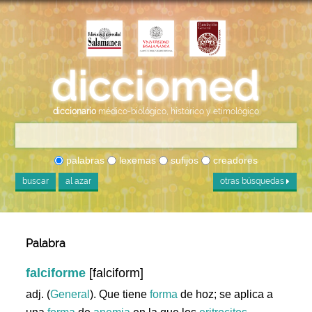
diccionario
médico-biológico, histórico y etimológico
palabras
lexemas
sufijos
creadores
buscar
al azar
otras búsquedas
Palabra
falciforme
[falciform]
adj. (
General
). Que tiene
forma
de hoz; se aplica a