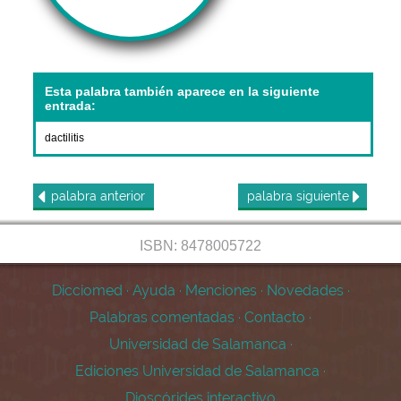
Esta palabra también aparece en la siguiente
entrada:
dactilitis
palabra
anterior
palabra
siguiente
ISBN: 8478005722
Dicciomed
·
Ayuda
·
Menciones
·
Novedades
·
Palabras comentadas
·
Contacto
·
Universidad de Salamanca
·
Ediciones Universidad de Salamanca
·
Dioscórides interactivo