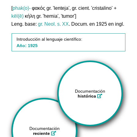
[
phak(o)-
φακός gr. 'lenteja', gr. cient. 'cristalino' +
kēl(ē)
κήλη gr. 'hernia', 'tumor']
Leng. base:
gr.
Neol. s. XX
. Docum. en 1925 en ingl.
Introducción al lenguaje científico:
Año: 1925
Documentación
histórica
Documentación
reciente