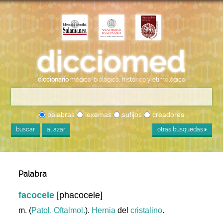
diccionario
médico-biológico, histórico y etimológico
palabras
lexemas
sufijos
creadores
buscar
al azar
otras búsquedas
Palabra
facocele
[phacocele]
m. (
Patol. Oftalmol.
).
Hernia
del
cristalino
.