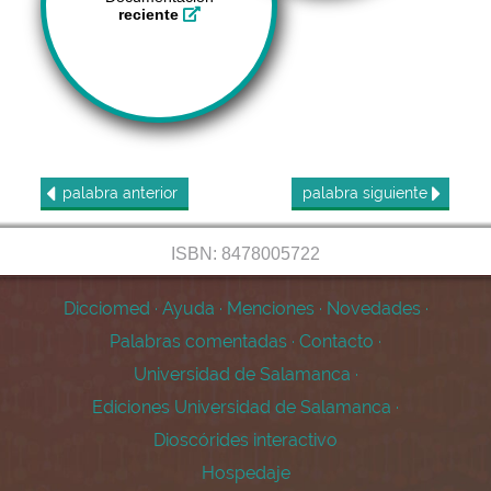
reciente
palabra
anterior
palabra
siguiente
ISBN: 8478005722
Dicciomed
·
Ayuda
·
Menciones
·
Novedades
·
Palabras comentadas
·
Contacto
·
Universidad de Salamanca
·
Ediciones Universidad de Salamanca
·
Dioscórides interactivo
Hospedaje