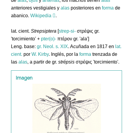
de
alas
,
ojos
y
antenas
; los machos tienen
alas
anteriores vestigiales y
alas
posteriores en
forma
de
abanico.
Wikipedia
.
lat. cient.
Strepsiptera
[
strep-si-
στρέψις gr.
'torcimiento' +
pter(o)-
πτέρον gr. 'ala']
Leng. base:
gr.
Neol. s. XIX
. Acuñada en 1817 en
lat.
cient.
por
W. Kirby
. Inglés, por la
forma
trenzada de
las
alas
, a partir de gr.
strépsis
στρέψις 'torcimiento'.
Imagen