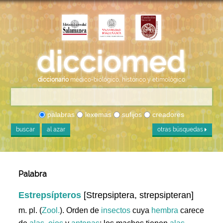
diccionario
médico-biológico, histórico y etimológico
palabras
lexemas
sufijos
creadores
buscar
al azar
otras búsquedas
Palabra
Estrepsípteros
[Strepsiptera, strepsipteran]
m. pl. (
Zool.
). Orden de
insectos
cuya
hembra
carece