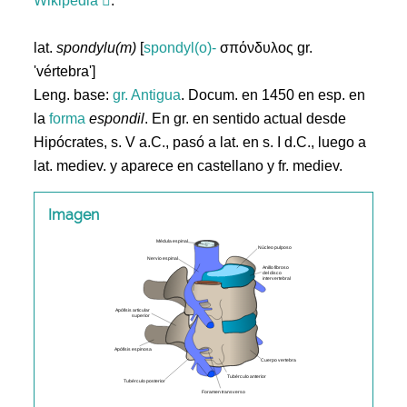
Wikipedia
.
lat.
spondylu(m)
[
spondyl(o)-
σπόνδυλος gr.
'vértebra']
Leng. base:
gr.
Antigua
. Docum. en 1450 en esp. en
la
forma
espondil
. En gr. en sentido actual desde
Hipócrates, s. V a.C., pasó a lat. en s. I d.C., luego a
lat. mediev. y aparece en castellano y fr. mediev.
Imagen