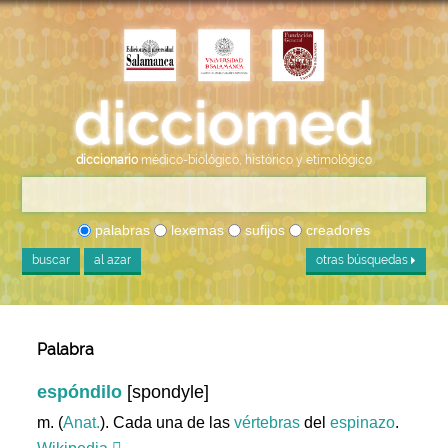
diccionario
médico-biológico, histórico y etimológico
palabras
lexemas
sufijos
creadores
buscar
al azar
otras búsquedas
Palabra
espóndilo
[spondyle]
m. (
Anat.
). Cada una de las
vértebras
del
espinazo
.