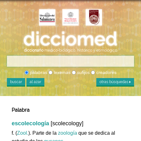
diccionario
médico-biológico, histórico y etimológico
palabras
lexemas
sufijos
creadores
buscar
al azar
otras búsquedas
Palabra
escolecología
[scolecology]
f. (
Zool.
). Parte de la
zoología
que se dedica al