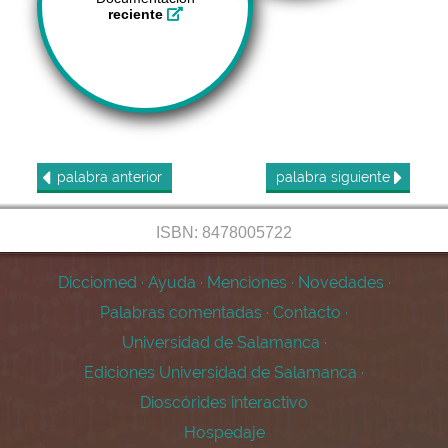
reciente
palabra
anterior
palabra
siguiente
ISBN: 8478005722
Dicciomed
·
Ayuda
·
Menciones
·
Novedades
·
Palabras comentadas
·
Contacto
·
Universidad de Salamanca
·
Ediciones Universidad de Salamanca
·
Dioscórides interactivo
Hospedaje