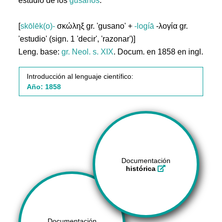
estudio de los
gusanos
.
[
skōlēk(o)-
σκώληξ gr. 'gusano' +
-logíā
-λογία gr.
'estudio' (sign. 1 'decir', 'razonar')]
Leng. base:
gr.
Neol. s. XIX
. Docum. en 1858 en ingl.
Introducción al lenguaje científico:
Año: 1858
Documentación
histórica
Documentación