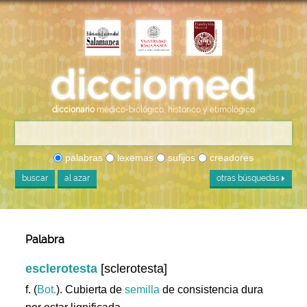
diccionario
médico-biológico, histórico y etimológico
palabras
lexemas
sufijos
creadores
buscar
al azar
otras búsquedas
Palabra
esclerotesta
[sclerotesta]
f. (
Bot.
). Cubierta de
semilla
de consistencia dura