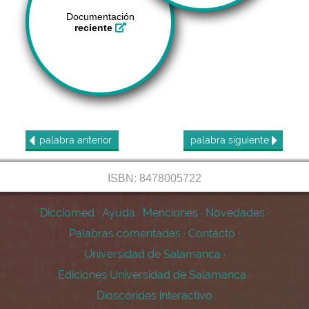
Documentación
reciente
palabra
anterior
palabra
siguiente
ISBN: 8478005722
Dicciomed
·
Ayuda
·
Menciones
·
Novedades
·
Palabras comentadas
·
Contacto
·
Universidad de Salamanca
·
Ediciones Universidad de Salamanca
·
Dioscórides interactivo