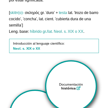
por estar lignificada.
[
sklēr(o)-
σκληρός gr. 'duro' +
testa
lat. 'trozo de barro
cocido', 'concha', lat. cient. 'cubierta dura de una
semilla']
Leng. base:
híbrido gr./lat.
Neol. s. XIX o XX
.
Introducción al lenguaje científico:
Neol. s. XIX o XX
Documentación
histórica