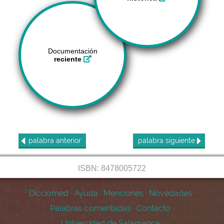
Documentación
reciente
palabra
anterior
palabra
siguiente
ISBN: 8478005722
Dicciomed
·
Ayuda
·
Menciones
·
Novedades
·
Palabras comentadas
·
Contacto
·
Universidad de Salamanca
·