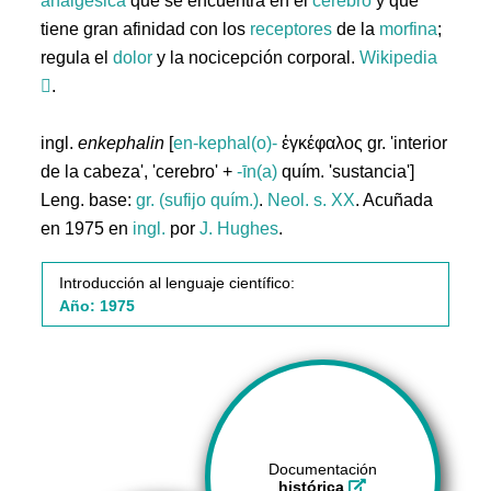
analgésica
que se encuentra en el
cerebro
y que
tiene gran afinidad con los
receptores
de la
morfina
;
regula el
dolor
y la nocicepción corporal.
Wikipedia
.
ingl.
enkephalin
[
en-kephal(o)-
ἐγκέφαλος gr. 'interior
de la cabeza', 'cerebro' +
-īn(a)
quím. 'sustancia']
Leng. base:
gr. (sufijo quím.)
.
Neol. s. XX
. Acuñada
en 1975 en
ingl.
por
J. Hughes
.
Introducción al lenguaje científico:
Año: 1975
Documentación
histórica