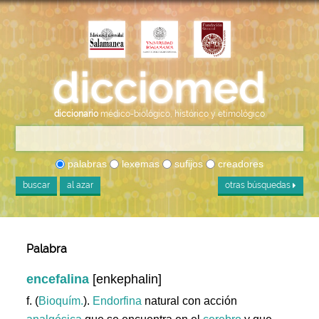
diccionario
médico-biológico, histórico y etimológico
palabras
lexemas
sufijos
creadores
buscar
al azar
otras búsquedas
Palabra
encefalina
[enkephalin]
f. (
Bioquím.
).
Endorfina
natural con acción