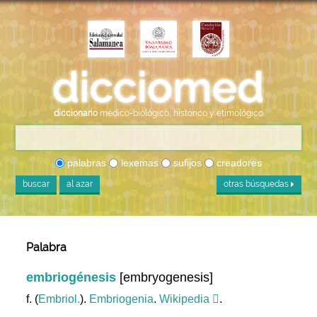
diccionario
médico-biológico, histórico y etimológico
palabras
lexemas
sufijos
creadores
buscar
al azar
otras búsquedas
Palabra
embriogénesis
[embryogenesis]
f. (
Embriol.
).
Embriogenia
.
Wikipedia
.