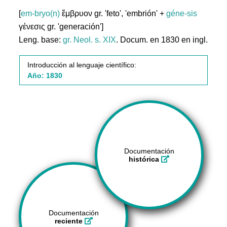
[
em-bryo(n)
ἔμβρυον gr. 'feto', 'embrión' +
géne-sis
γένεσις gr. 'generación']
Leng. base:
gr.
Neol. s. XIX
. Docum. en 1830 en ingl.
Introducción al lenguaje científico:
Año: 1830
Documentación
histórica
Documentación
reciente