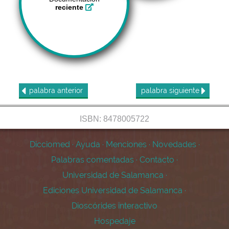
reciente
palabra
anterior
palabra
siguiente
ISBN: 8478005722
Dicciomed
·
Ayuda
·
Menciones
·
Novedades
·
Palabras comentadas
·
Contacto
·
Universidad de Salamanca
·
Ediciones Universidad de Salamanca
·
Dioscórides interactivo
Hospedaje