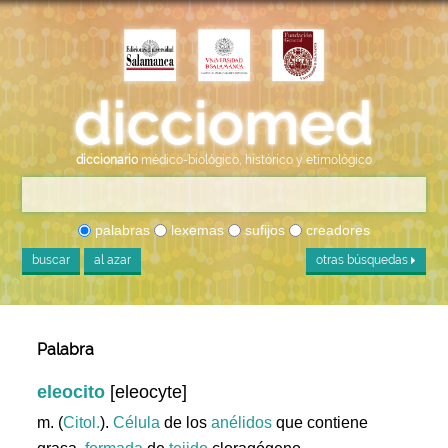
diccionario
médico-biológico, histórico y etimológico
palabras
lexemas
sufijos
creadores
buscar
al azar
otras búsquedas
Palabra
eleocito
[eleocyte]
m. (
Citol.
).
Célula
de los
anélidos
que contiene