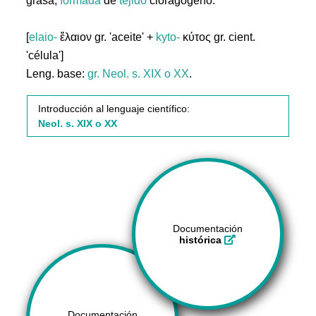
grasa,
formada
de
tejido
cloragógeno.
[
elaio-
ἔλαιον gr. 'aceite' +
kyto-
κύτος gr. cient.
'célula']
Leng. base:
gr.
Neol. s. XIX o XX
.
Introducción al lenguaje científico:
Neol. s. XIX o XX
Documentación
histórica
Documentación