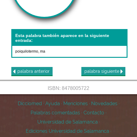
Esta palabra también aparece en la siguiente
entrada:
poiquilotermo, ma
palabra
anterior
palabra
siguiente
ISBN: 8478005722
Dicciomed
·
Ayuda
·
Menciones
·
Novedades
·
Palabras comentadas
·
Contacto
·
Universidad de Salamanca
·
Ediciones Universidad de Salamanca
·