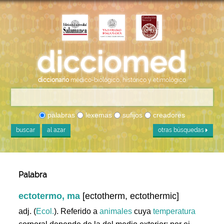
diccionario
médico-biológico, histórico y etimológico
palabras
lexemas
sufijos
creadores
buscar
al azar
otras búsquedas
Palabra
ectotermo, ma
[ectotherm, ectothermic]
adj. (
Ecol.
). Referido a
animales
cuya
temperatura