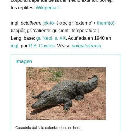
corporal depende de la del medio exterior; por ej.,
los reptiles.
Wikipedia
.
ingl.
ectotherm
[
ek-to-
ἐκτός gr. 'externo' +
therm(o)-
θερμός gr. 'caliente' gr. cient. 'temperatura']
Leng. base:
gr.
Neol. s. XX
. Acuñada en 1940 en
ingl.
por
R.B. Cowles
. Véase
poiquilotermia
.
Imagen
Cocodrilo del Nilo calentándose en tierra.