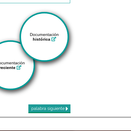
Documentación
histórica
ocumentación
reciente
palabra
siguiente