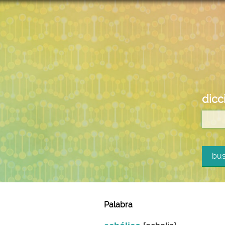
dicc
bus
Palabra