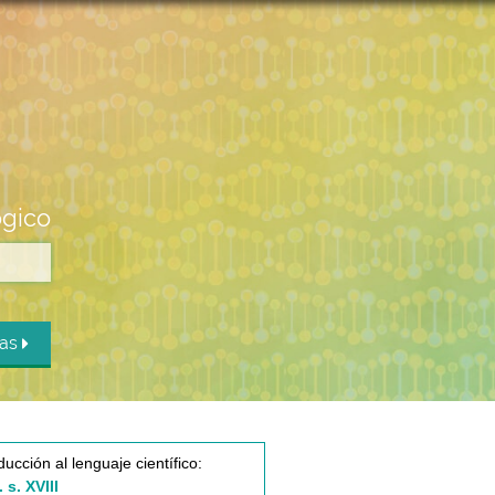
ógico
das
ducción al lenguaje científico:
 s. XVIII