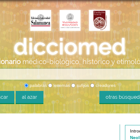
ionario
médico-biológico, histórico y etimol
palabras
lexemas
sufijos
creadores
car
al azar
otras búsque
Intro
Neol.