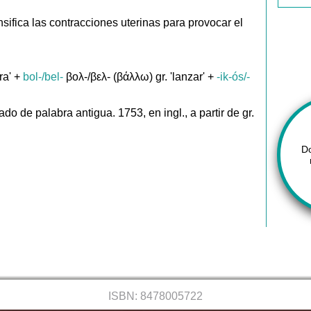
sifica las contracciones uterinas para provocar el
ra' +
bol-/bel-
βολ-/βελ- (βάλλω) gr. 'lanzar' +
-ik-ós/-
do de palabra antigua. 1753, en ingl., a partir de gr.
D
ISBN: 8478005722