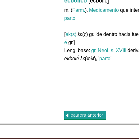
ecbólico
[ecbolic]
m. (
Farm.
).
Medicamento
que inten
parto
.
[
ek(s)
ἐκ(ς) gr. 'de dentro hacia fue
ḗ
gr.]
Leng. base:
gr.
Neol. s. XVIII
deriva
ekbolḗ
ἐκβολή, '
parto
'.
palabra
anterior