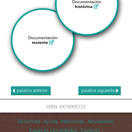
Documentación
histórica
Documentación
reciente
palabra
anterior
palabra
siguiente
ISBN: 8478005722
Dicciomed
·
Ayuda
·
Menciones
·
Novedades
·
Palabras comentadas
·
Contacto
·