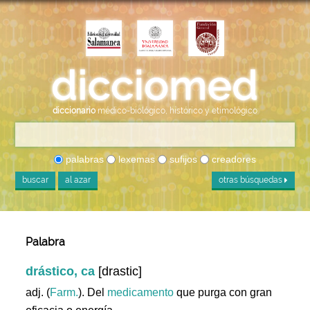
diccionario
médico-biológico, histórico y etimológico
palabras
lexemas
sufijos
creadores
buscar
al azar
otras búsquedas
Palabra
drástico, ca
[drastic]
adj. (
Farm.
). Del
medicamento
que purga con gran