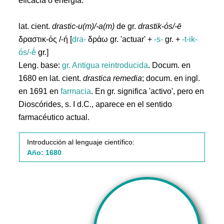
eficacia o energía.
lat. cient.
drastic-u(m)/-a(m)
de gr.
drastik-ós/-ē
δραστικ-ός /-ή [
dra-
δράω gr. 'actuar' +
-s-
gr. +
-t-ik-
ós/-ḗ
gr.]
Leng. base:
gr.
Antigua reintroducida
. Docum. en
1680 en lat. cient.
drastica remedia
; docum. en ingl.
en 1691 en
farmacia
. En gr. significa 'activo', pero en
Dioscórides, s. I d.C., aparece en el sentido
farmacéutico actual.
Introducción al lenguaje científico:
Año: 1680