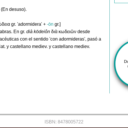
 (En desuso).
δεια gr. 'adormidera' +
-ōn
gr.]
abras. En gr.
dià kōdeiôn
διὰ κωδειῶν desde
céuticas con el sentido 'con adormideras', pasó a
 lat. y castellano mediev. y castellano mediev.
D
ISBN: 8478005722