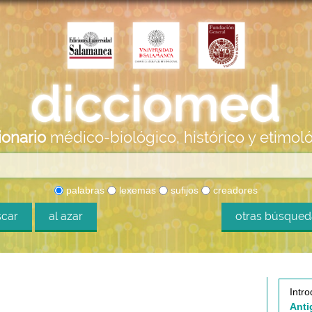
ionario
médico-biológico, histórico y etimol
palabras
lexemas
sufijos
creadores
car
al azar
otras búsque
Intro
Anti