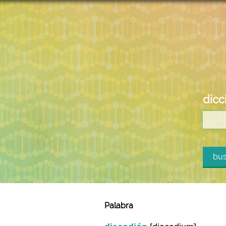
dicc
bus
Palabra