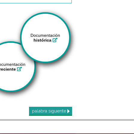
Documentación
histórica
ocumentación
reciente
palabra
siguiente