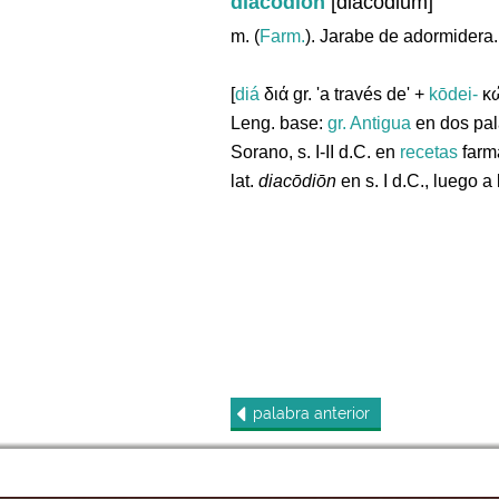
diacodión
[diacodium]
m. (
Farm.
). Jarabe de adormidera.
[
diá
διά gr. 'a través de' +
kōdei-
κώ
Leng. base:
gr.
Antigua
en dos pal
Sorano, s. I-II d.C. en
recetas
farma
lat.
diacōdiōn
en s. I d.C., luego a
palabra
anterior