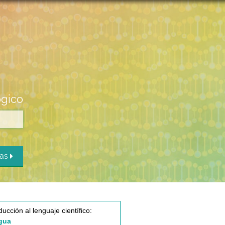
ógico
das
ducción al lenguaje científico:
gua