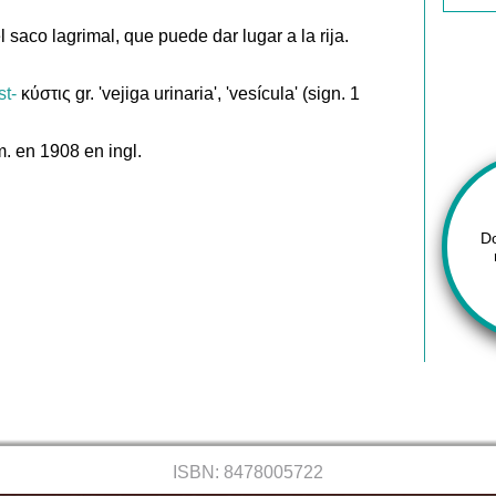
 saco lagrimal, que puede dar lugar a la rija.
st-
κύστις gr. 'vejiga urinaria', 'vesícula' (sign. 1
. en 1908 en ingl.
D
ISBN: 8478005722