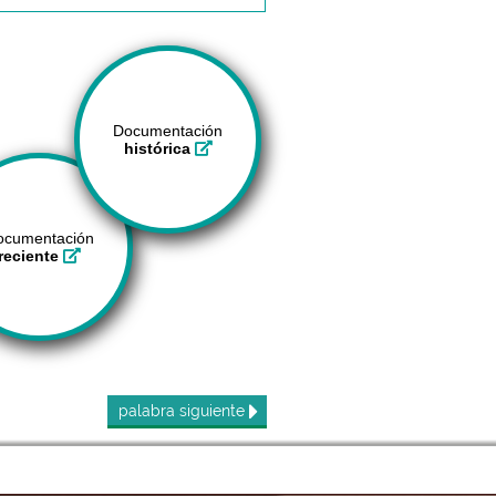
Documentación
histórica
ocumentación
reciente
palabra
siguiente