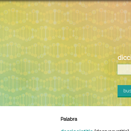
dicc
bus
Palabra