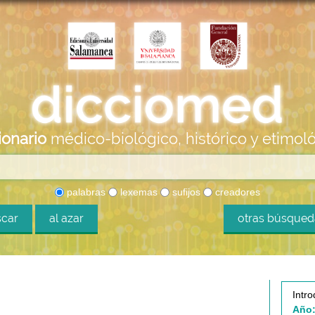
ionario
médico-biológico, histórico y etimol
palabras
lexemas
sufijos
creadores
car
al azar
otras búsque
Intro
Año: