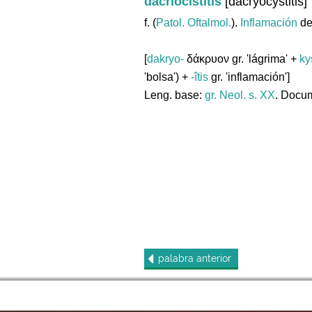
dacriocistitis
[dacryocystitis]
f. (
Patol. Oftalmol.
).
Inflamación
del
[
dakryo-
δάκρυον gr. 'lágrima' +
ky
'bolsa') +
-îtis
gr. 'inflamación']
Leng. base:
gr.
Neol. s. XX
. Docum
palabra
anterior