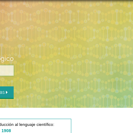
ógico
das
ducción al lenguaje científico:
 1908