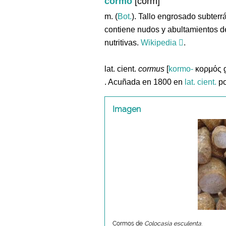
cormo
[corm]
m. (
Bot.
). Tallo engrosado subter
contiene nudos y abultamientos d
nutritivas.
Wikipedia
.
lat. cient.
cormus
[
kormo-
κορμός gr.
. Acuñada en 1800 en
lat. cient.
p
Imagen
Cormos de
Colocasia esculenta
.