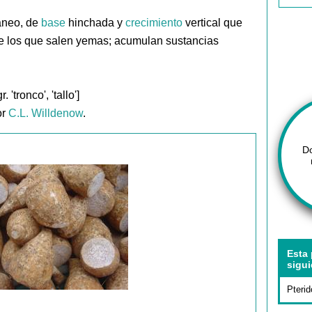
ráneo, de
base
hinchada y
crecimiento
vertical que
e los que salen yemas; acumulan sustancias
 'tronco', 'tallo']
or
C.L. Willdenow
.
D
Esta 
sigui
Pterid