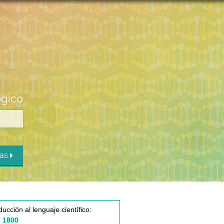
ógico
das
ducción al lenguaje científico:
 1800