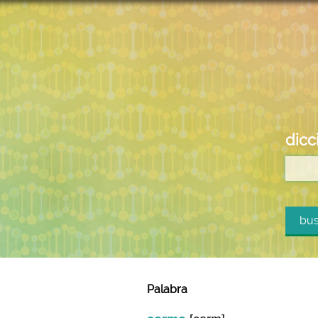
dicc
bus
Palabra