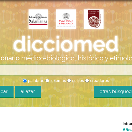
ionario
médico-biológico, histórico y etimol
palabras
lexemas
sufijos
creadores
car
al azar
otras búsque
Intro
Año: