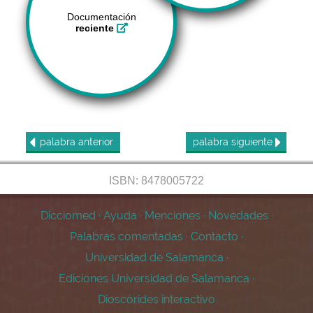
Documentación
reciente
palabra
anterior
palabra
siguiente
ISBN: 8478005722
Dicciomed
·
Ayuda
·
Menciones
·
Novedades
·
Palabras comentadas
·
Contacto
·
Universidad de Salamanca
·
Ediciones Universidad de Salamanca
·
Dioscórides interactivo