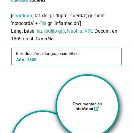
cuerdas
vocales.
[
chord(am)
lat. del gr. 'tripa', 'cuerda'; gr. cient.
'notocorda' +
-îtis
gr. 'inflamación']
Leng. base:
lat. (sufijo gr.)
.
Neol. s. XIX
. Docum. en
1865 en al.
Chorditis
.
Introducción al lenguaje científico:
Año: 1865
Documentación
histórica