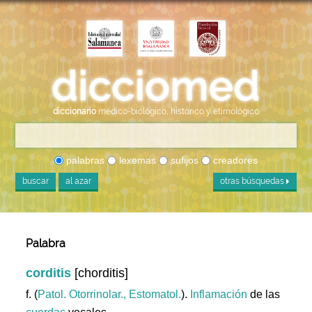
diccionario
médico-biológico, histórico y etimológico
palabras
lexemas
sufijos
creadores
buscar
al azar
otras búsquedas
Palabra
corditis
[chorditis]
f. (
Patol. Otorrinolar., Estomatol.
).
Inflamación
de las