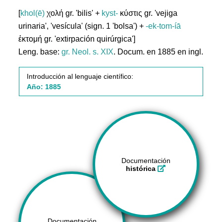
[
khol(ē)
χολή gr. 'bilis' +
kyst-
κύστις gr. 'vejiga
urinaria', 'vesícula' (sign. 1 'bolsa') +
-ek-tom-íā
ἐκτομή gr. 'extirpación quirúrgica']
Leng. base:
gr.
Neol. s. XIX
. Docum. en 1885 en ingl.
Introducción al lenguaje científico:
Año: 1885
Documentación
histórica
Documentación