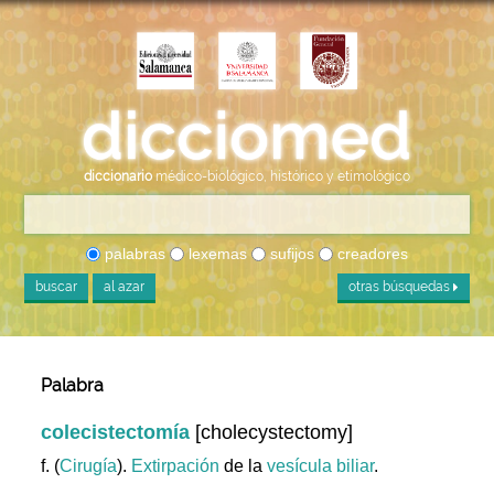
diccionario
médico-biológico, histórico y etimológico
palabras
lexemas
sufijos
creadores
buscar
al azar
otras búsquedas
Palabra
colecistectomía
[cholecystectomy]
f. (
Cirugía
).
Extirpación
de la
vesícula
biliar
.