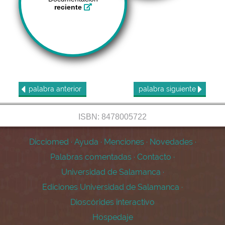
reciente
palabra
anterior
palabra
siguiente
ISBN: 8478005722
Dicciomed
·
Ayuda
·
Menciones
·
Novedades
·
Palabras comentadas
·
Contacto
·
Universidad de Salamanca
·
Ediciones Universidad de Salamanca
·
Dioscórides interactivo
Hospedaje