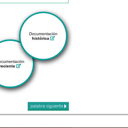
Documentación
histórica
ocumentación
reciente
palabra
siguiente