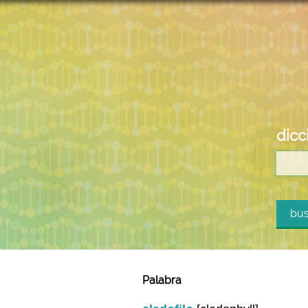
dicc
bus
Palabra