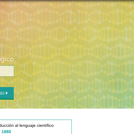
ógico
das
ducción al lenguaje científico:
 1880