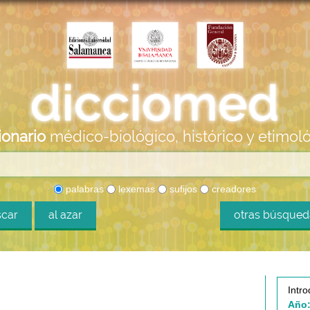
ionario
médico-biológico, histórico y etimol
palabras
lexemas
sufijos
creadores
car
al azar
otras búsque
Intro
Año: