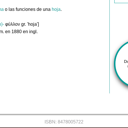
ma
o las funciones de una
hoja
.
o)-
φύλλον gr. 'hoja']
m. en 1880 en ingl.
D
ISBN: 8478005722