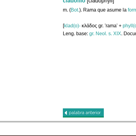
cladofilo
[cladophyll]
m. (
Bot.
). Rama que asume la
for
[
klad(o)-
κλάδος gr. 'rama' +
phyll(
Leng. base:
gr.
Neol. s. XIX
. Docu
palabra
anterior