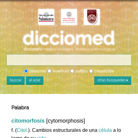
diccionario
médico-biológico, histórico y etimológico
palabras
lexemas
sufijos
creadores
buscar
al azar
otras búsquedas
Palabra
citomorfosis
[cytomorphosis]
f. (
Citol.
). Cambios estructurales de una
célula
a lo