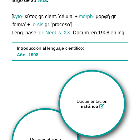
largo de su
vida
.
[
kyto-
κύτος gr. cient. 'célula' +
morph-
μορφή gr.
'forma' +
-ō-sis
gr. 'proceso']
Leng. base:
gr.
Neol. s. XX
. Docum. en 1908 en ingl.
Introducción al lenguaje científico:
Año: 1908
Documentación
histórica
Documentación