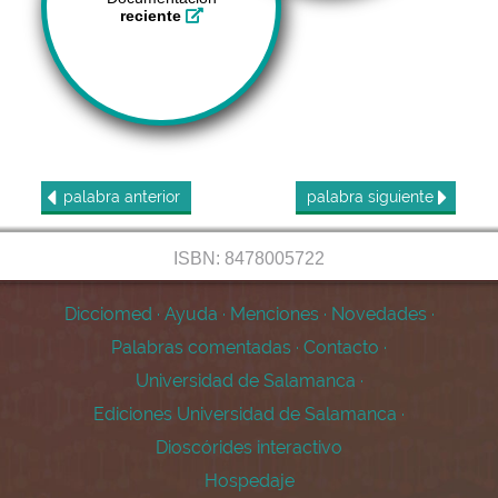
reciente
palabra
anterior
palabra
siguiente
ISBN: 8478005722
Dicciomed
·
Ayuda
·
Menciones
·
Novedades
·
Palabras comentadas
·
Contacto
·
Universidad de Salamanca
·
Ediciones Universidad de Salamanca
·
Dioscórides interactivo
Hospedaje