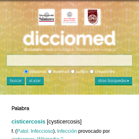
diccionario
médico-biológico, histórico y etimológico
palabras
lexemas
sufijos
creadores
buscar
al azar
otras búsquedas
Palabra
cisticercosis
[cysticercosis]
f. (
Patol. Infeccioso
).
Infección
provocado por