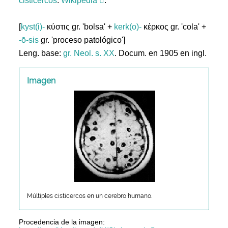
cisticercos
.
Wikipedia
.
[
kyst(i)-
κύστις gr. 'bolsa' +
kerk(o)-
κέρκος gr. 'cola' +
-ō-sis
gr. 'proceso patológico']
Leng. base:
gr.
Neol. s. XX
. Docum. en 1905 en ingl.
Imagen
Múltiples cisticercos en un cerebro humano.
Procedencia de la imagen: