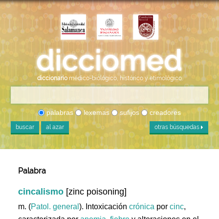
diccionario
médico-biológico, histórico y etimológico
palabras
lexemas
sufijos
creadores
buscar
al azar
otras búsquedas
Palabra
cincalismo
[zinc poisoning]
m. (
Patol. general
). Intoxicación
crónica
por
cinc
,