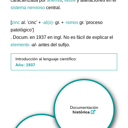
caracterizada por
anemia
,
fiebre
y alteraciones en el
sistema
nervioso
central.
[
zinc
al. 'cinc' +
-al(o)-
gr. +
-ismos
gr. 'proceso
patológico']
. Docum. en 1937 en ingl. No es fácil de explicar el
elemento
-al-
antes del sufijo.
Introducción al lenguaje científico:
Año: 1937
Documentación
histórica