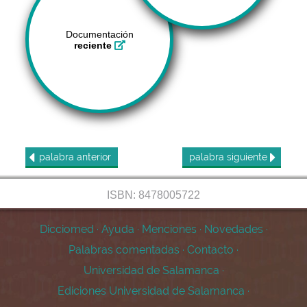
Documentación
reciente
palabra
anterior
palabra
siguiente
ISBN: 8478005722
Dicciomed
·
Ayuda
·
Menciones
·
Novedades
·
Palabras comentadas
·
Contacto
·
Universidad de Salamanca
·
Ediciones Universidad de Salamanca
·