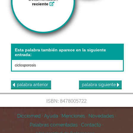
reciente
Esta palabra también aparece en la siguiente
entrada:
ciclosporosis
palabra
anterior
palabra
siguiente
ISBN: 8478005722
Dicciomed
·
Ayuda
·
Menciones
·
Novedades
·
Palabras comentadas
·
Contacto
·