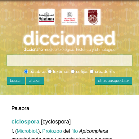
diccionario
médico-biológico, histórico y etimológico
palabras
lexemas
sufijos
creadores
buscar
al azar
otras búsquedas
Palabra
ciclospora
[cyclospora]
f. (
Microbiol.
).
Protozoo
del
filo
Apicomplexa