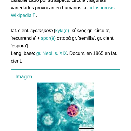
caracterizado por su aspecto circular; algunas
variedades provocan en humanos la
ciclosporosis
.
Wikipedia
.
lat. cient.
cyclospora
[
kykl(o)-
κύκλος gr. 'círculo',
'recurrencia' +
spor(ā)
σπoρά gr. 'semilla', gr. cient.
'espora']
Leng. base:
gr.
Neol. s. XIX
. Docum. en 1865 en lat.
cient.
Imagen