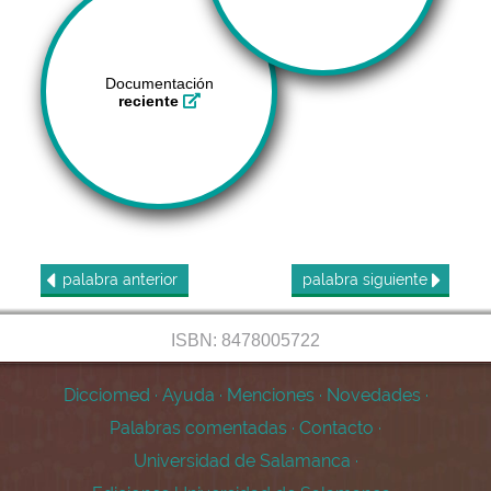
Documentación
reciente
palabra
anterior
palabra
siguiente
ISBN: 8478005722
Dicciomed
·
Ayuda
·
Menciones
·
Novedades
·
Palabras comentadas
·
Contacto
·
Universidad de Salamanca
·