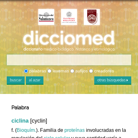
diccionario
médico-biológico, histórico y etimológico
palabras
lexemas
sufijos
creadores
buscar
al azar
otras búsquedas
Palabra
ciclina
[cyclin]
f. (
Bioquím.
). Familia de
proteínas
involucradas en la