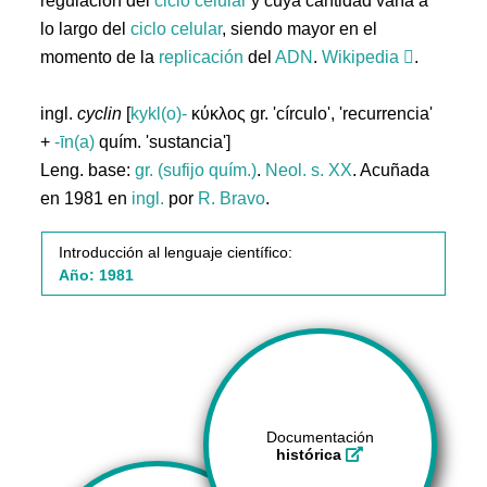
regulación del
ciclo
celular
y cuya cantidad varía a
lo largo del
ciclo
celular
, siendo mayor en el
momento de la
replicación
del
ADN
.
Wikipedia
.
ingl.
cyclin
[
kykl(o)-
κύκλος gr. 'círculo', 'recurrencia'
+
-īn(a)
quím. 'sustancia']
Leng. base:
gr. (sufijo quím.)
.
Neol. s. XX
. Acuñada
en 1981 en
ingl.
por
R. Bravo
.
Introducción al lenguaje científico:
Año: 1981
Documentación
histórica