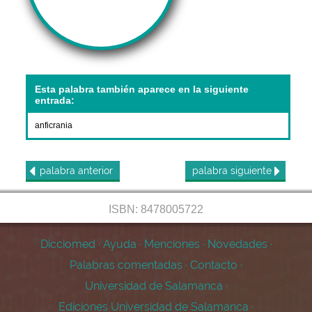
Esta palabra también aparece en la siguiente
entrada:
anficrania
palabra
anterior
palabra
siguiente
ISBN: 8478005722
Dicciomed
·
Ayuda
·
Menciones
·
Novedades
·
Palabras comentadas
·
Contacto
·
Universidad de Salamanca
·
Ediciones Universidad de Salamanca
·