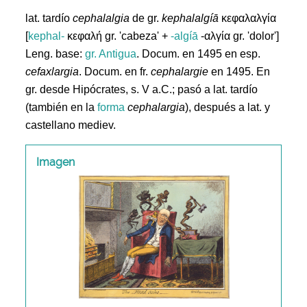
lat. tardío
cephalalgia
de gr.
kephalalgíā
κεφαλαλγία
[
kephal-
κεφαλή gr. 'cabeza' +
-algíā
-αλγία gr. 'dolor']
Leng. base:
gr.
Antigua
. Docum. en 1495 en esp.
cefaxlargia
. Docum. en fr.
cephalargie
en 1495. En
gr. desde Hipócrates, s. V a.C.; pasó a lat. tardío
(también en la
forma
cephalargia
), después a lat. y
castellano mediev.
Imagen