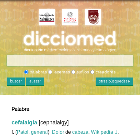
diccionario
médico-biológico, histórico y etimológico
palabras
lexemas
sufijos
creadores
buscar
al azar
otras búsquedas
Palabra
cefalalgia
[cephalalgy]
f. (
Patol. general
).
Dolor
de
cabeza
.
Wikipedia
.