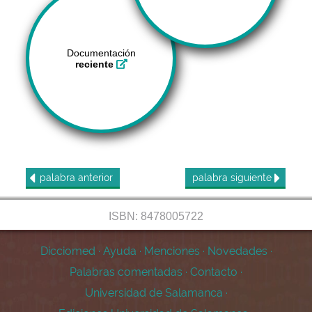
Documentación
reciente
palabra
anterior
palabra
siguiente
ISBN: 8478005722
Dicciomed
·
Ayuda
·
Menciones
·
Novedades
·
Palabras comentadas
·
Contacto
·
Universidad de Salamanca
·