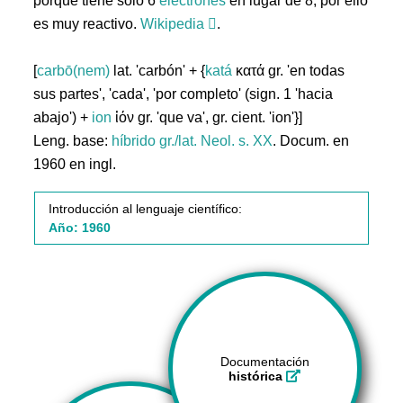
porque tiene solo 6
electrones
en lugar de 8; por ello
es muy reactivo.
Wikipedia
.
[
carbō(nem)
lat. 'carbón' + {
katá
κατά gr. 'en todas
sus partes', 'cada', 'por completo' (sign. 1 'hacia
abajo') +
ion
ἰόν gr. 'que va', gr. cient. 'ion'}]
Leng. base:
híbrido gr./lat.
Neol. s. XX
. Docum. en
1960 en ingl.
Introducción al lenguaje científico:
Año: 1960
Documentación
histórica