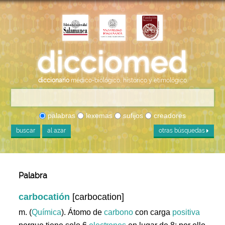
diccionario
médico-biológico, histórico y etimológico
palabras
lexemas
sufijos
creadores
buscar
al azar
otras búsquedas
Palabra
carbocatión
[carbocation]
m. (
Química
). Átomo de
carbono
con carga
positiva