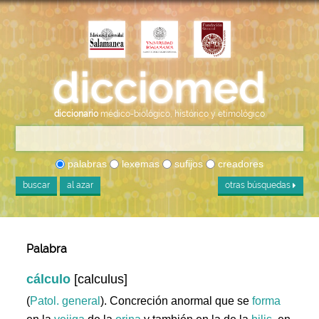
diccionario
médico-biológico, histórico y etimológico
palabras
lexemas
sufijos
creadores
buscar
al azar
otras búsquedas
Palabra
cálculo
[calculus]
(
Patol. general
). Concreción anormal que se
forma