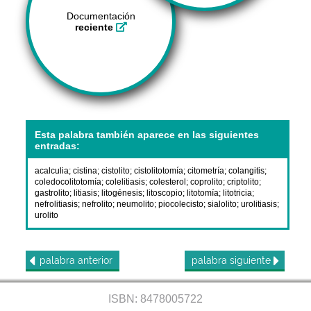
Documentación
reciente
Esta palabra también aparece en las siguientes
entradas:
acalculia
;
cistina
;
cistolito
;
cistolitotomía
;
citometría
;
colangitis
;
coledocolitotomía
;
colelitiasis
;
colesterol
;
coprolito
;
criptolito
;
gastrolito
;
litiasis
;
litogénesis
;
litoscopio
;
litotomía
;
litotricia
;
nefrolitiasis
;
nefrolito
;
neumolito
;
piocolecisto
;
sialolito
;
urolitiasis
;
urolito
palabra
anterior
palabra
siguiente
ISBN: 8478005722