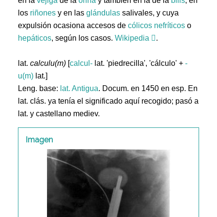
en la
vejiga
de la
orina
y también en la de la
bilis
, en
los
riñones
y en las
glándulas
salivales, y cuya
expulsión ocasiona accesos de
cólicos
nefríticos
o
hepáticos
, según los casos.
Wikipedia
.
lat.
calculu(m)
[
calcul-
lat. 'piedrecilla', 'cálculo' +
-
u(m)
lat.]
Leng. base:
lat.
Antigua
. Docum. en 1450 en esp. En
lat. clás. ya tenía el significado aquí recogido; pasó a
lat. y castellano mediev.
Imagen