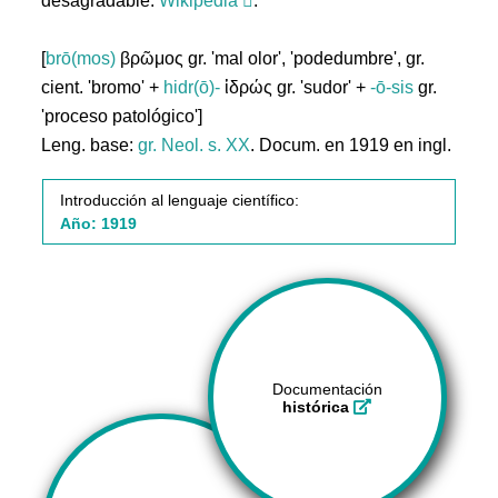
desagradable.
Wikipedia
.
[
brō(mos)
βρῶμος gr. 'mal olor', 'podedumbre', gr.
cient. 'bromo' +
hidr(ō)-
ἱδρώς gr. 'sudor' +
-ō-sis
gr.
'proceso patológico']
Leng. base:
gr.
Neol. s. XX
. Docum. en 1919 en ingl.
Introducción al lenguaje científico:
Año: 1919
Documentación
histórica