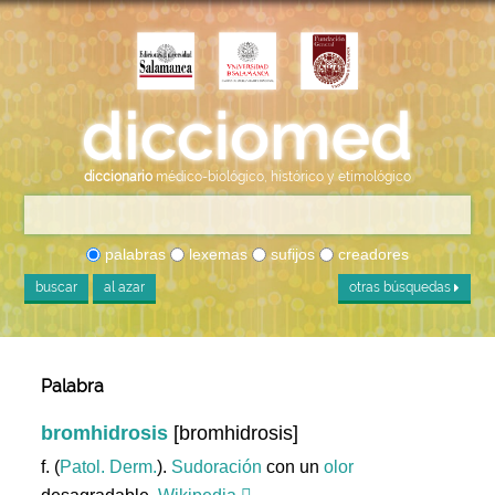
diccionario
médico-biológico, histórico y etimológico
palabras
lexemas
sufijos
creadores
buscar
al azar
otras búsquedas
Palabra
bromhidrosis
[bromhidrosis]
f. (
Patol. Derm.
).
Sudoración
con un
olor