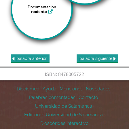
Documentación
reciente
palabra
anterior
palabra
siguiente
ISBN: 8478005722
Dicciomed
·
Ayuda
·
Menciones
·
Novedades
·
Palabras comentadas
·
Contacto
·
Universidad de Salamanca
·
Ediciones Universidad de Salamanca
·
Dioscórides interactivo