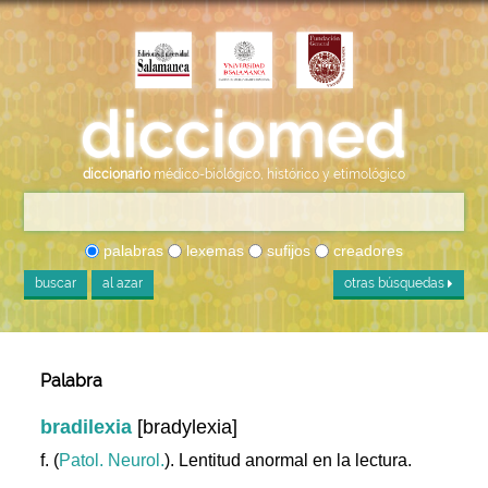
diccionario
médico-biológico, histórico y etimológico
palabras
lexemas
sufijos
creadores
buscar
al azar
otras búsquedas
Palabra
bradilexia
[bradylexia]
f. (
Patol. Neurol.
). Lentitud anormal en la lectura.