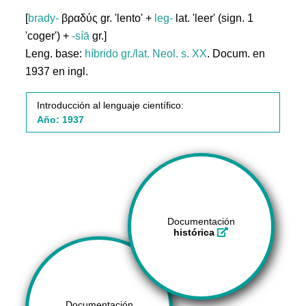
[
brady-
βραδύς gr. 'lento' +
leg-
lat. 'leer' (sign. 1
'coger') +
-síā
gr.]
Leng. base:
híbrido gr./lat.
Neol. s. XX
. Docum. en
1937 en ingl.
Introducción al lenguaje científico:
Año: 1937
Documentación
histórica
Documentación