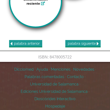
reciente
palabra
anterior
palabra
siguiente
ISBN: 8478005722
Dicciomed
·
Ayuda
·
Menciones
·
Novedades
·
Palabras comentadas
·
Contacto
·
Universidad de Salamanca
·
Ediciones Universidad de Salamanca
·
Dioscórides interactivo
Hospedaje