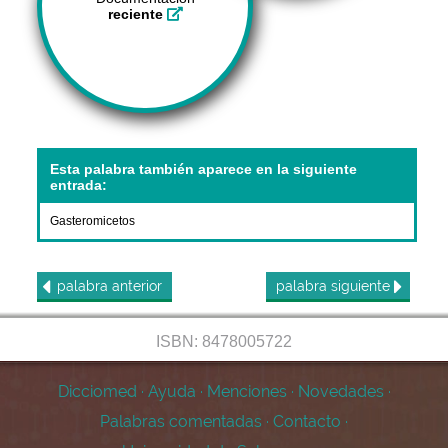
reciente
Esta palabra también aparece en la siguiente
entrada:
Gasteromicetos
palabra
anterior
palabra
siguiente
ISBN: 8478005722
Dicciomed
·
Ayuda
·
Menciones
·
Novedades
·
Palabras comentadas
·
Contacto
·