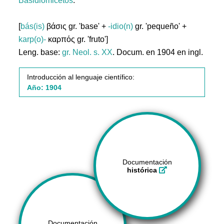
Basidiomicetos
.
[
bás(is)
βάσις gr. 'base' +
-idio(n)
gr. 'pequeño' +
karp(o)-
καρπός gr. 'fruto']
Leng. base:
gr.
Neol. s. XX
. Docum. en 1904 en ingl.
Introducción al lenguaje científico:
Año: 1904
Documentación
histórica
Documentación