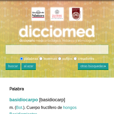
diccionario
médico-biológico, histórico y etimológico
palabras
lexemas
sufijos
creadores
buscar
al azar
otras búsquedas
Palabra
basidiocarpo
[basidiocarp]
m. (
Bot.
). Cuerpo fructífero de
hongos