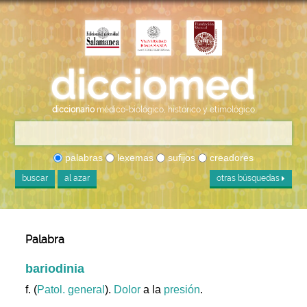
diccionario
médico-biológico, histórico y etimológico
palabras
lexemas
sufijos
creadores
buscar
al azar
otras búsquedas
Palabra
bariodinia
f. (
Patol. general
).
Dolor
a la
presión
.