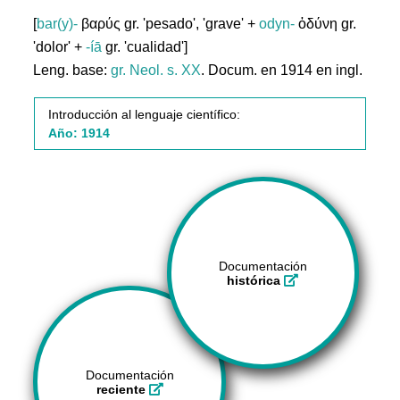
[
bar(y)-
βαρύς gr. 'pesado', 'grave' +
odyn-
ὀδύνη gr.
'dolor' +
-íā
gr. 'cualidad']
Leng. base:
gr.
Neol. s. XX
. Docum. en 1914 en ingl.
Introducción al lenguaje científico:
Año: 1914
Documentación
histórica
Documentación
reciente