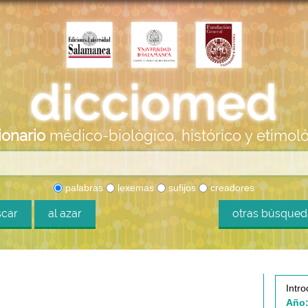
ionario
médico-biológico, histórico y etimol
palabras
lexemas
sufijos
creadores
car
al azar
otras búsque
Intro
Año: