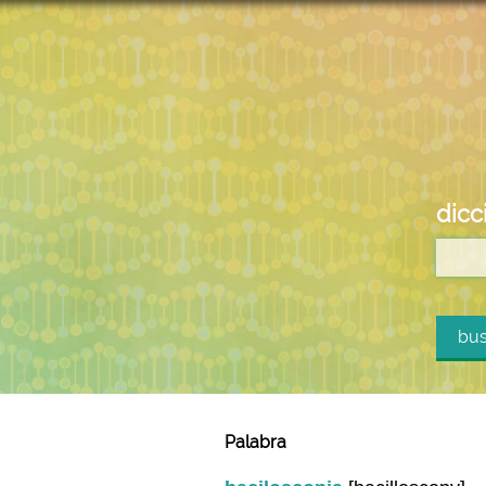
dicc
bus
Palabra