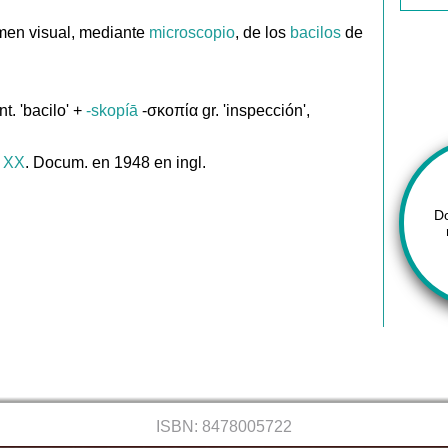
men visual, mediante
microscopio
, de los
bacilos
de
ent. 'bacilo' +
-skopíā
-σκοπία gr. 'inspección',
. XX
. Docum. en 1948 en ingl.
D
ISBN: 8478005722