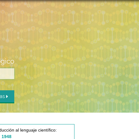
ógico
das
ducción al lenguaje científico:
 1948