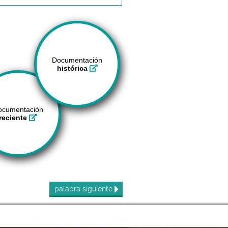
Documentación
histórica
ocumentación
reciente
palabra
siguiente