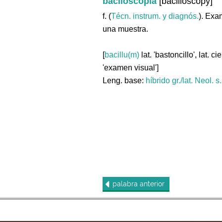
baciloscopia
[bacilloscopy]
f. (
Técn. instrum. y diagnós.
). Exa
una muestra.
[
bacillu(m)
lat. 'bastoncillo', lat. ci
'examen visual']
Leng. base:
híbrido gr./lat.
Neol. s
palabra
anterior