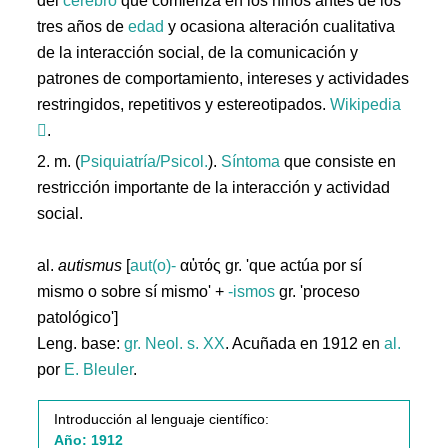
del
cerebro
que comienza en los niños antes de los
tres años de
edad
y ocasiona alteración cualitativa
de la interacción social, de la comunicación y
patrones de comportamiento, intereses y actividades
restringidos, repetitivos y estereotipados.
Wikipedia
.
2. m. (
Psiquiatría/Psicol.
).
Síntoma
que consiste en
restricción importante de la interacción y actividad
social.
al.
autismus
[
aut(o)-
αὐτός gr. 'que actúa por sí
mismo o sobre sí mismo' +
-ismos
gr. 'proceso
patológico']
Leng. base:
gr.
Neol. s. XX
. Acuñada en 1912 en
al.
por
E. Bleuler
.
Introducción al lenguaje científico:
Año: 1912