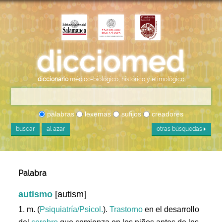
diccionario
médico-biológico, histórico y etimológico
palabras
lexemas
sufijos
creadores
buscar
al azar
otras búsquedas
Palabra
autismo
[autism]
1. m. (
Psiquiatría/Psicol.
).
Trastorno
en el desarrollo