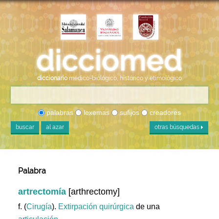
diccionario
médico-biológico, histórico y etimológico
palabras
lexemas
sufijos
creadores
buscar
al azar
otras búsquedas
Palabra
artrectomía
[arthrectomy]
f. (
Cirugía
).
Extirpación
quirúrgica
de una