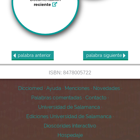
reciente
palabra
anterior
palabra
siguiente
ISBN: 8478005722
Dicciomed
·
Ayuda
·
Menciones
·
Novedades
·
Palabras comentadas
·
Contacto
·
Universidad de Salamanca
·
Ediciones Universidad de Salamanca
·
Dioscórides interactivo
Hospedaje