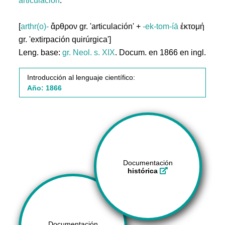
articulación
.
[
arthr(o)-
ἄρθρον gr. 'articulación' +
-ek-tom-íā
ἐκτομή
gr. 'extirpación quirúrgica']
Leng. base:
gr.
Neol. s. XIX
. Docum. en 1866 en ingl.
Introducción al lenguaje científico:
Año: 1866
Documentación
histórica
Documentación