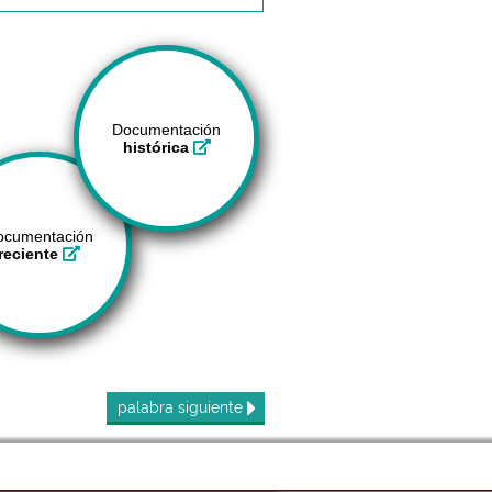
Documentación
histórica
ocumentación
reciente
palabra
siguiente