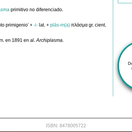
asma
primitivo no diferenciado.
to primigenio' +
-i-
lat. +
plás-m(a)
πλάσμα gr. cient.
m. en 1891 en al.
Archiplasma
.
D
ISBN: 8478005722