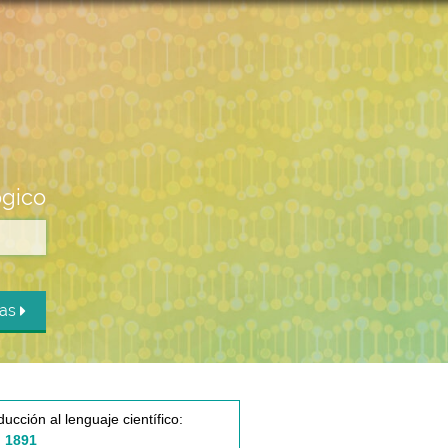
ógico
das
ducción al lenguaje científico:
 1891