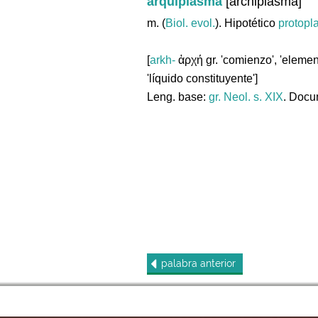
arquiplasma
[archiplasma]
m. (
Biol. evol.
). Hipotético
protopl
[
arkh-
ἀρχή gr. 'comienzo', 'elemen
'líquido constituyente']
Leng. base:
gr.
Neol. s. XIX
. Docu
palabra
anterior