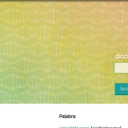
dicc
bus
Palabra