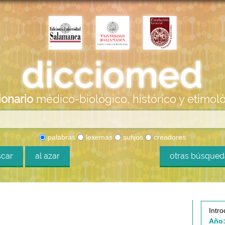
ionario
médico-biológico, histórico y etimol
palabras
lexemas
sufijos
creadores
car
al azar
otras búsque
Intro
Año: