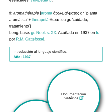
esenciales.
Wikipedia
.
fr.
aromathérapie
[
arōma
ἄρω-μα/-ματος gr. 'planta
aromática' +
therapeíā
θεραπεία gr. 'cuidado,
tratamiento']
Leng. base:
gr.
Neol. s. XX
. Acuñada en 1937 en
fr.
por
R.M. Gattefossé
.
Introducción al lenguaje científico:
Año: 1937
Documentación
histórica