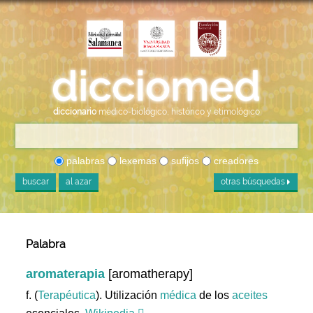
diccionario
médico-biológico, histórico y etimológico
palabras
lexemas
sufijos
creadores
buscar
al azar
otras búsquedas
Palabra
aromaterapia
[aromatherapy]
f. (
Terapéutica
). Utilización
médica
de los
aceites