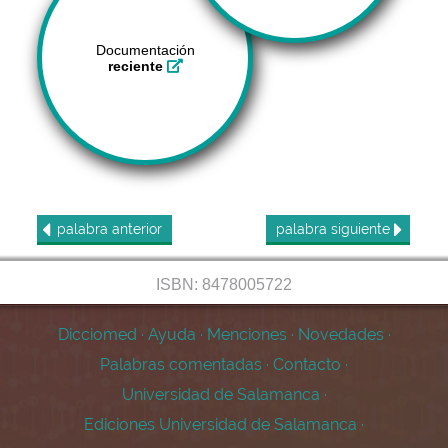
Documentación
reciente
palabra
anterior
palabra
siguiente
ISBN: 8478005722
Dicciomed
·
Ayuda
·
Menciones
·
Novedades
·
Palabras comentadas
·
Contacto
·
Universidad de Salamanca
·
Ediciones Universidad de Salamanca
·