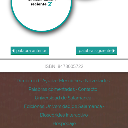
reciente
palabra
anterior
palabra
siguiente
ISBN: 8478005722
Dicciomed
·
Ayuda
·
Menciones
·
Novedades
·
Palabras comentadas
·
Contacto
·
Universidad de Salamanca
·
Ediciones Universidad de Salamanca
·
Dioscórides interactivo
Hospedaje