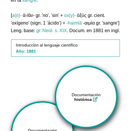
en la
sangre
.
[
a(n)-
ἀ-/ἀν- gr. 'no', 'sin' +
ox(y)-
ὀξύς gr. cient.
'oxígeno' (sign. 1 'ácido') +
-haimíā
-αιμία gr. 'sangre']
Leng. base:
gr.
Neol. s. XIX
. Docum. en 1881 en ingl.
Introducción al lenguaje científico:
Año: 1881
Documentación
histórica
Documentación