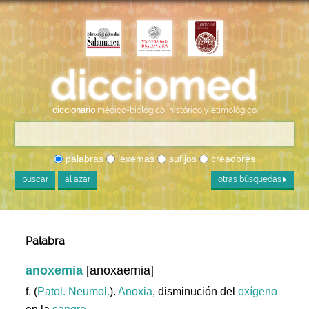
diccionario
médico-biológico, histórico y etimológico
palabras
lexemas
sufijos
creadores
buscar
al azar
otras búsquedas
Palabra
anoxemia
[anoxaemia]
f. (
Patol. Neumol.
).
Anoxia
, disminución del
oxígeno