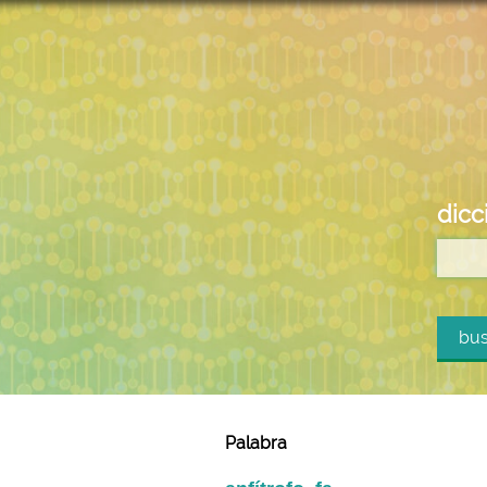
dicc
bus
Palabra