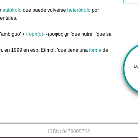
io
autótrofo
que puede volverse
heterótrofo
por
entales.
, 'ambiguo' +
troph(o)-
-τροφος gr. 'que nutre', 'que se
. en 1999 en esp. Etimol. 'que tiene una
forma
de
D
ISBN: 8478005722