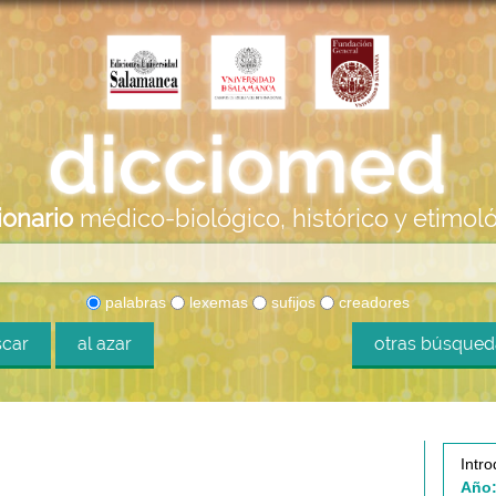
ionario
médico-biológico, histórico y etimol
palabras
lexemas
sufijos
creadores
car
al azar
otras búsque
Intro
Año: