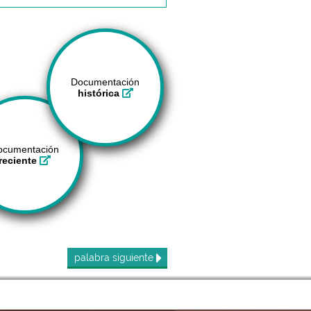
Documentación
histórica
ocumentación
reciente
palabra
siguiente