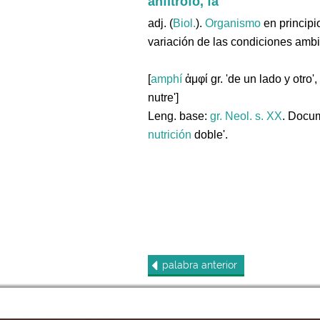
anfítrofo, fa
adj. (
Biol.
).
Organismo
en princip
variación de las condiciones ambi
[
amphí
ἀμφί gr. 'de un lado y otro'
nutre']
Leng. base:
gr.
Neol. s. XX
. Docum
nutrición
doble'.
palabra
anterior