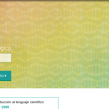
ógico
das
ducción al lenguaje científico:
 1999