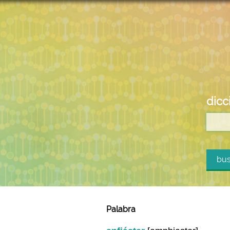
dicc
bus
Palabra