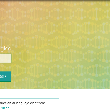
ógico
das
ducción al lenguaje científico:
 1877