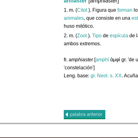
anfiáster
[amphiaster]
1. m. (
Citol.
). Figura que
forman
l
animales
, que consiste en una
est
huso mitótico.
2. m. (
Zool.
).
Tipo
de
espícula
de 
ambos extremos.
fr.
amphiaster
[
amphí
ἀμφί gr. 'de 
'constelación']
Leng. base:
gr.
Neol. s. XX
. Acuñ
palabra
anterior