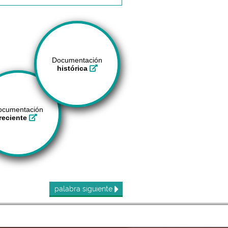
Documentación
histórica
ocumentación
reciente
palabra
siguiente