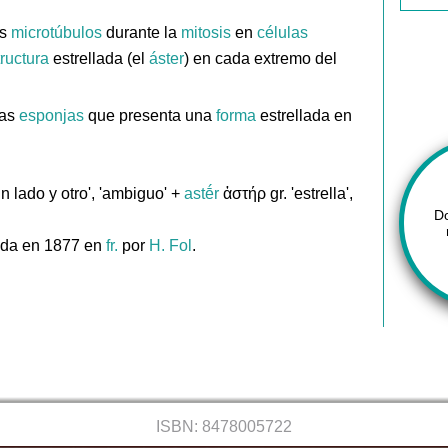
os
microtúbulos
durante la
mitosis
en
células
ructura
estrellada (el
áster
) en cada extremo del
las
esponjas
que presenta una
forma
estrellada en
un lado y otro', 'ambiguo' +
astḗr
ἀστήρ gr. 'estrella',
D
ada en 1877 en
fr.
por
H. Fol
.
ISBN: 8478005722