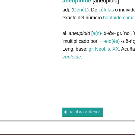
aneuploide
[aneuploid]
adj. (
Genét.
). De
células
o indivi
exacto del número
haploide
carac
al.
aneuploid
[
a(n)-
ἀ-/ἀν- gr. 'no', 
'multiplicado por' +
-eid(és)
-ειδ-ής
Leng. base:
gr.
Neol. s. XX
. Acuñ
euploide
.
palabra
anterior