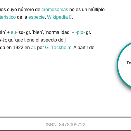
duos cuyo número de
cromosomas
no es un múltiplo
terístico
de la
especie
.
Wikipedia
.
'sin' +
eu-
ευ- gr. 'bien', 'normalidad' +
-plo-
gr.
/-ές gr. 'que tiene el aspecto de']
ada en 1922 en
al.
por
G. Täckholm
. A partir de
D
ISBN: 8478005722