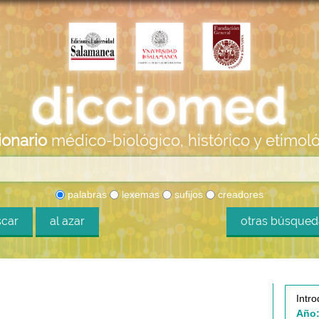
ionario
médico-biológico, histórico y etimol
palabras
lexemas
sufijos
creadores
car
al azar
otras búsque
Intro
Año: