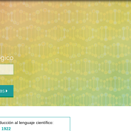
ógico
das
ducción al lenguaje científico:
 1922