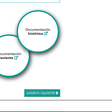
Documentación
histórica
ocumentación
reciente
palabra
siguiente