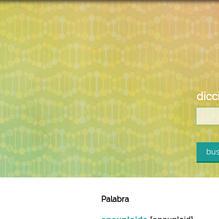
dicc
bus
Palabra