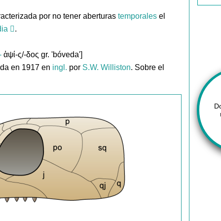
aracterizada por no tener aberturas
temporales
el
dia
.
-
ἁψί-ς/-δος gr. 'bóveda']
ada en 1917 en
ingl.
por
S.W. Williston
. Sobre el
D