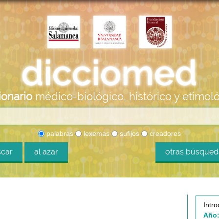
ionario
médico-biológico, histórico y etimol
palabras
lexemas
sufijos
creadores
car
al azar
otras búsque
Intro
Año: