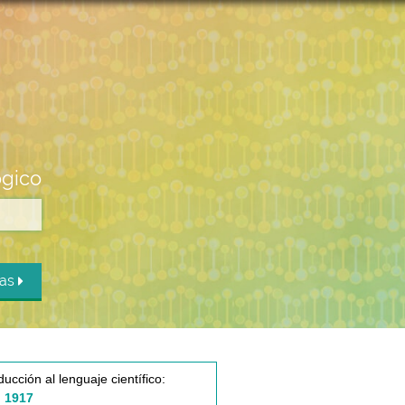
ógico
das
ducción al lenguaje científico:
 1917