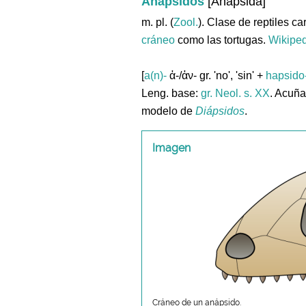
Anápsidos
[Anapsida]
m. pl. (
Zool.
). Clase de reptiles c
cráneo
como las tortugas.
Wikipe
[
a(n)-
ἀ-/ἀν- gr. 'no', 'sin' +
hapsido
Leng. base:
gr.
Neol. s. XX
. Acuñ
modelo de
Diápsidos
.
Imagen
Cráneo de un anápsido.