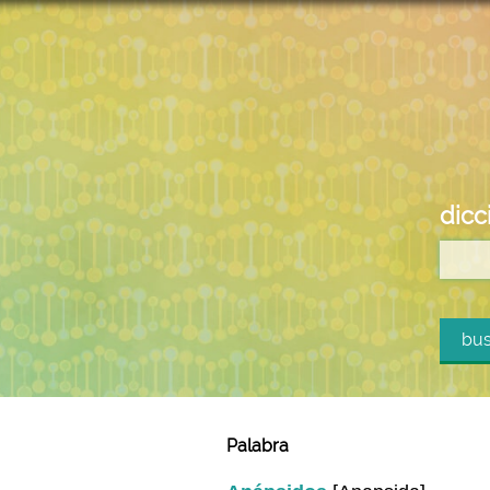
dicc
bus
Palabra