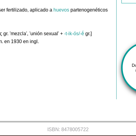
er fertilizado, aplicado a
huevos
partenogenéticos
ς gr. 'mezcla', 'unión sexual' +
-t-ik-ós/-ḗ
gr.]
. en 1930 en ingl.
D
ISBN: 8478005722