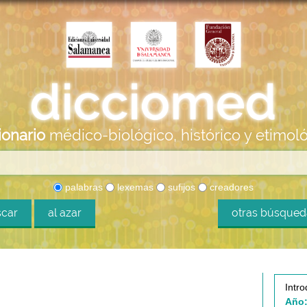
ionario
médico-biológico, histórico y etimol
palabras
lexemas
sufijos
creadores
car
al azar
otras búsque
Intro
Año: