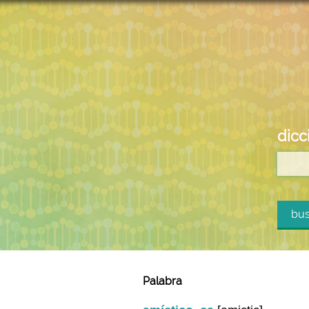
dicc
bus
Palabra