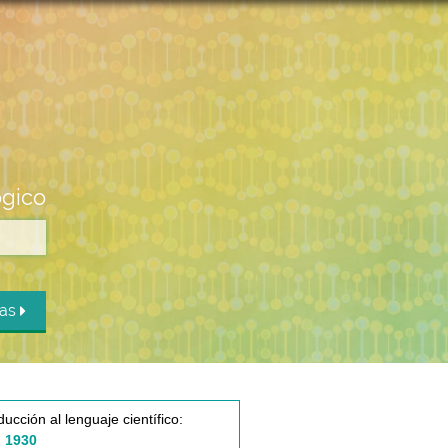
ógico
das
ducción al lenguaje científico:
 1930