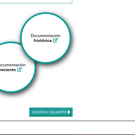
Documentación
histórica
ocumentación
reciente
palabra
siguiente